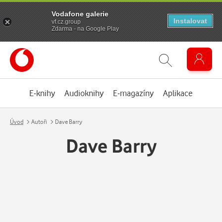
Vodafone galerie
Instalovat
vf.cz.group
Zdarma - na Google Play
E-knihy
Audioknihy
E-magazíny
Aplikace
Úvod
Autoři
Dave Barry
Dave Barry