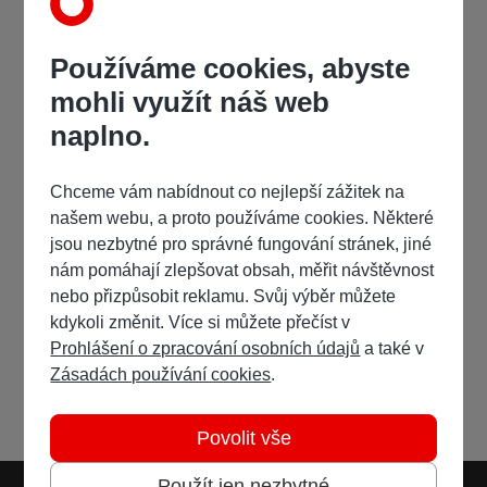
Používáme cookies, abyste
mohli využít náš web
naplno.
Chceme vám nabídnout co nejlepší zážitek na
našem webu, a proto používáme cookies. Některé
jsou nezbytné pro správné fungování stránek, jiné
nám pomáhají zlepšovat obsah, měřit návštěvnost
nebo přizpůsobit reklamu. Svůj výběr můžete
kdykoli změnit. Více si můžete přečíst v
Prohlášení o zpracování osobních údajů
a také v
Zásadách používání cookies
.
Povolit vše
Použít jen nezbytné