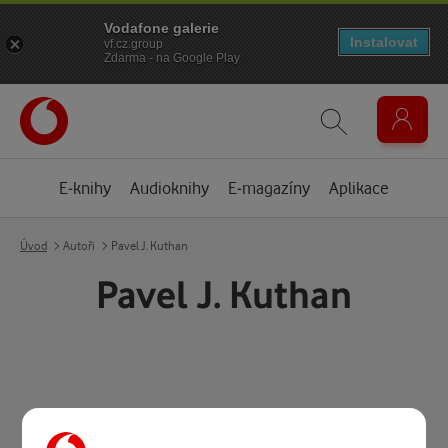
Vodafone galerie
Instalovat
vf.cz.group
Zdarma - na Google Play
E-knihy
Audioknihy
E-magazíny
Aplikace
Úvod
Autoři
Pavel J. Kuthan
Pavel J. Kuthan