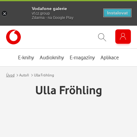
Vodafone galerie
Instalovat
vf.cz.group
Zdarma - na Google Play
E-knihy
Audioknihy
E-magazíny
Aplikace
Úvod
Autoři
Ulla Fröhling
Ulla Fröhling