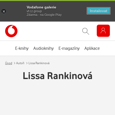
Vodafone galerie
Instalovat
vf.cz.group
Zdarma - na Google Play
E-knihy
Audioknihy
E-magazíny
Aplikace
Úvod
Autoři
Lissa Rankinová
Lissa Rankinová