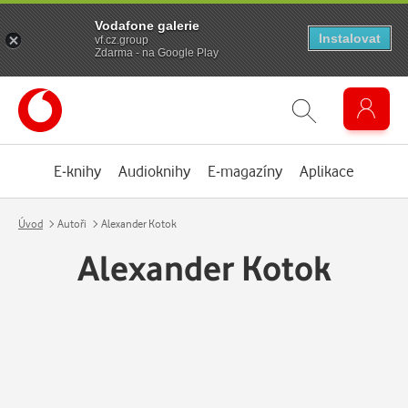
Vodafone galerie
Instalovat
vf.cz.group
Zdarma - na Google Play
E-knihy
Audioknihy
E-magazíny
Aplikace
Úvod
Autoři
Alexander Kotok
Alexander Kotok