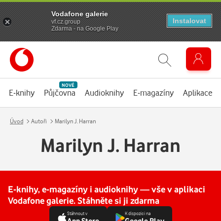
Vodafone galerie
Instalovat
vf.cz.group
Zdarma - na Google Play
NOVÉ
E-knihy
Půjčovna
Audioknihy
E-magazíny
Aplikace
Úvod
Autoři
Marilyn J. Harran
Marilyn J. Harran
E-knihy, e-magazíny i audioknihy — vše v aplikaci
Vodafone galerie. Stáhněte si ji zdarma
Stáhnout v
K dispozici na
App Store
Google Play