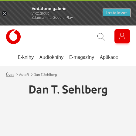
Vodafone galerie
Instalovat
vf.cz.group
Zdarma - na Google Play
E-knihy
Audioknihy
E-magazíny
Aplikace
Úvod
Autoři
Dan T. Sehlberg
Dan T. Sehlberg