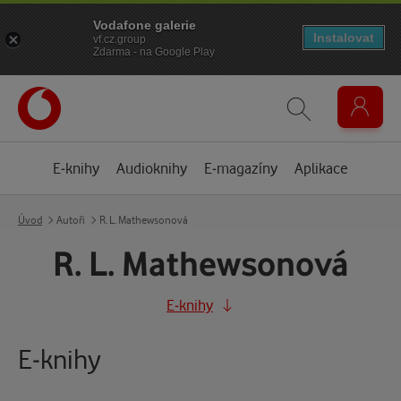
Vodafone galerie
Instalovat
vf.cz.group
Zdarma - na Google Play
E-knihy
Audioknihy
E-magazíny
Aplikace
Úvod
Autoři
R. L. Mathewsonová
R. L. Mathewsonová
E-knihy
E-knihy