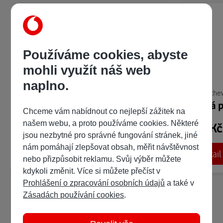
Používáme cookies, abyste
mohli využít náš web
naplno.
R. L. Mathewsonová
R. L. Math
Žhavá pokušení: Dvojitá sázka
Žhavá p
Chceme vám nabídnout co nejlepší zážitek na
našem webu, a proto používáme cookies. Některé
299 Kč
299 K
/ 479 bodů
jsou nezbytné pro správné fungování stránek, jiné
nám pomáhají zlepšovat obsah, měřit návštěvnost
Detail
Detail
Ukázka:
nebo přizpůsobit reklamu. Svůj výběr můžete
kdykoli změnit. Více si můžete přečíst v
Prohlášení o zpracování osobních údajů
a také v
Zásadách používání cookies
.