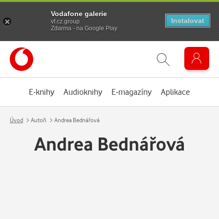
Vodafone galerie
Instalovat
vf.cz.group
Zdarma - na Google Play
E-knihy
Audioknihy
E-magazíny
Aplikace
Úvod
Autoři
Andrea Bednářová
Andrea Bednářová