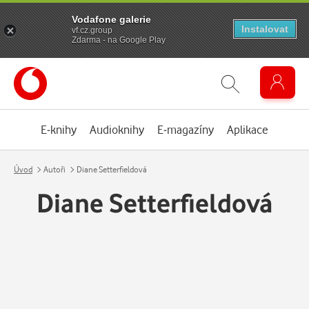
Vodafone galerie
Instalovat
vf.cz.group
Zdarma - na Google Play
E-knihy
Audioknihy
E-magazíny
Aplikace
Úvod
Autoři
Diane Setterfieldová
Diane Setterfieldová