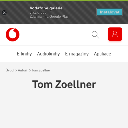
Vodafone galerie
Instalovat
vf.cz.group
Zdarma - na Google Play
E-knihy
Audioknihy
E-magazíny
Aplikace
Úvod
Autoři
Tom Zoellner
Tom Zoellner