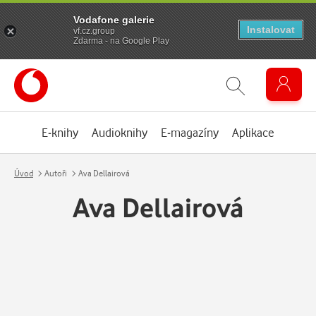
Vodafone galerie
Instalovat
vf.cz.group
Zdarma - na Google Play
E-knihy
Audioknihy
E-magazíny
Aplikace
Úvod
Autoři
Ava Dellairová
Ava Dellairová