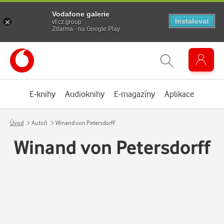
Vodafone galerie
Instalovat
vf.cz.group
Zdarma - na Google Play
E-knihy
Audioknihy
E-magazíny
Aplikace
Úvod
Autoři
Winand von Petersdorff
Winand von Petersdorff