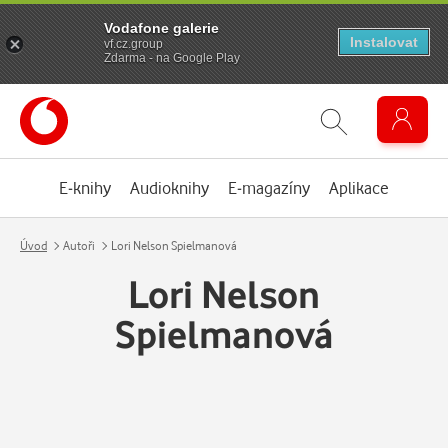
Vodafone galerie
Instalovat
vf.cz.group
Zdarma - na Google Play
E-knihy
Audioknihy
E-magazíny
Aplikace
Úvod
Autoři
Lori Nelson Spielmanová
Lori Nelson
Spielmanová