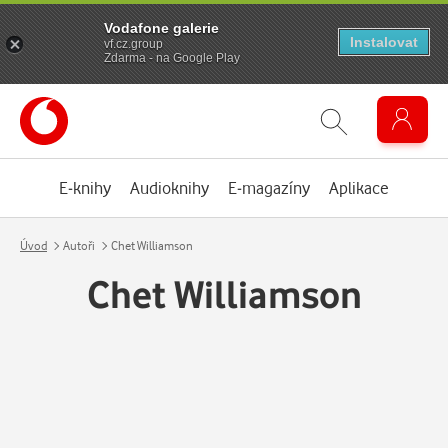
Vodafone galerie
Instalovat
vf.cz.group
Zdarma - na Google Play
E-knihy
Audioknihy
E-magazíny
Aplikace
Úvod
Autoři
Chet Williamson
Chet Williamson