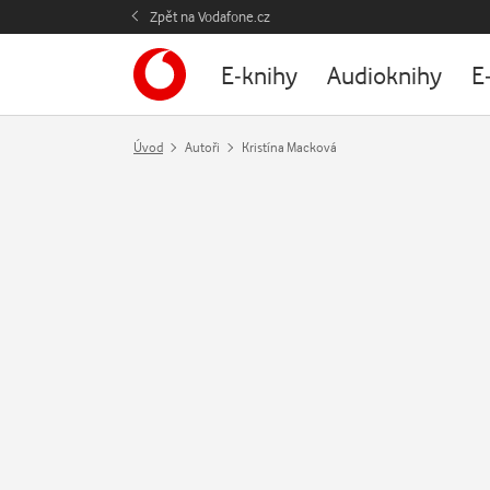
Zpět na Vodafone.cz
E-knihy
Audioknihy
E
Úvod
Autoři
Kristína Macková