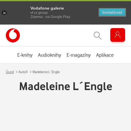
Vodafone galerie
Instalovat
vf.cz.group
Zdarma - na Google Play
E-knihy
Audioknihy
E-magazíny
Aplikace
Úvod
Autoři
Madeleine L´Engle
Madeleine L´Engle