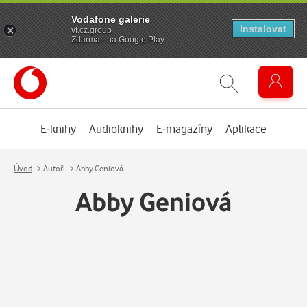
Vodafone galerie
Instalovat
vf.cz.group
Zdarma - na Google Play
E-knihy
Audioknihy
E-magazíny
Aplikace
Úvod
Autoři
Abby Geniová
Abby Geniová