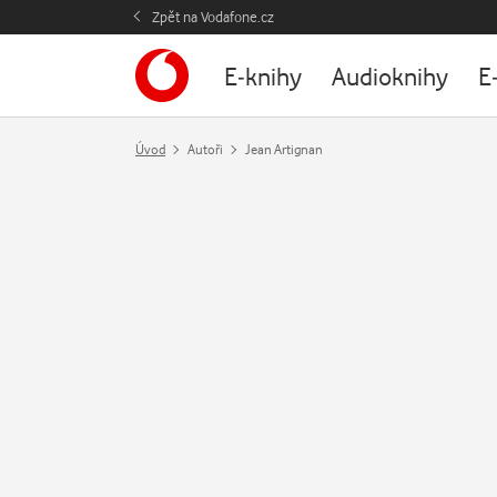
Zpět na Vodafone.cz
E-knihy
Audioknihy
E
Úvod
Autoři
Jean Artignan