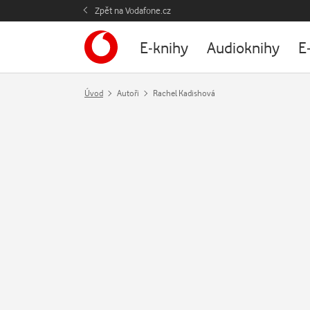
Zpět na Vodafone.cz
E-knihy
Audioknihy
E
Úvod
Autoři
Rachel Kadishová