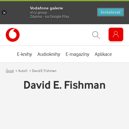
Vodafone galerie
Instalovat
vf.cz.group
Zdarma - na Google Play
E-knihy
Audioknihy
E-magazíny
Aplikace
Úvod
Autoři
David E. Fishman
David E. Fishman