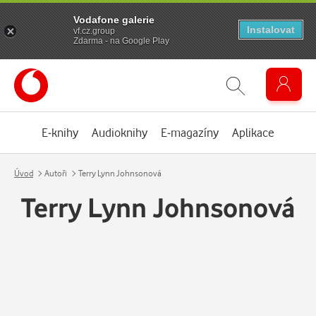
Vodafone galerie
Instalovat
vf.cz.group
Zdarma - na Google Play
E-knihy
Audioknihy
E-magazíny
Aplikace
Úvod
Autoři
Terry Lynn Johnsonová
Terry Lynn Johnsonová