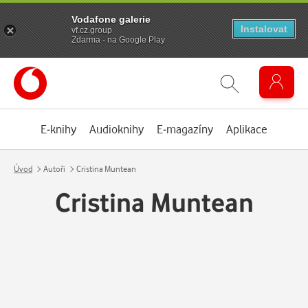
Vodafone galerie
Instalovat
vf.cz.group
Zdarma - na Google Play
E-knihy
Audioknihy
E-magazíny
Aplikace
Úvod
Autoři
Cristina Muntean
Cristina Muntean