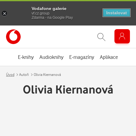
Vodafone galerie
Instalovat
vf.cz.group
Zdarma - na Google Play
E-knihy
Audioknihy
E-magazíny
Aplikace
Úvod
Autoři
Olivia Kiernanová
Olivia Kiernanová