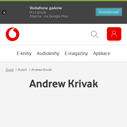
Vodafone galerie
Instalovat
vf.cz.group
Zdarma - na Google Play
E-knihy
Audioknihy
E-magazíny
Aplikace
Úvod
Autoři
Andrew Krivak
Andrew Krivak