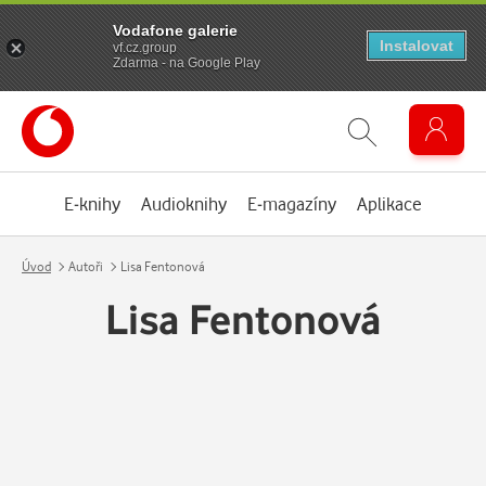
Vodafone galerie
Instalovat
vf.cz.group
Zdarma - na Google Play
E-knihy
Audioknihy
E-magazíny
Aplikace
Úvod
Autoři
Lisa Fentonová
Lisa Fentonová