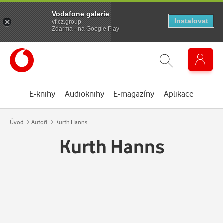
Vodafone galerie
Instalovat
vf.cz.group
Zdarma - na Google Play
E-knihy
Audioknihy
E-magazíny
Aplikace
Úvod
Autoři
Kurth Hanns
Kurth Hanns