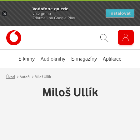
Vodafone galerie
Instalovat
vf.cz.group
Zdarma - na Google Play
E-knihy
Audioknihy
E-magazíny
Aplikace
Úvod
Autoři
Miloš Ullík
Miloš Ullík