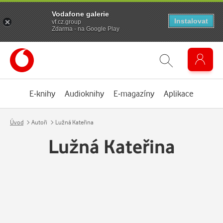
Vodafone galerie
Instalovat
vf.cz.group
Zdarma - na Google Play
E-knihy
Audioknihy
E-magazíny
Aplikace
Úvod
Autoři
Lužná Kateřina
Lužná Kateřina