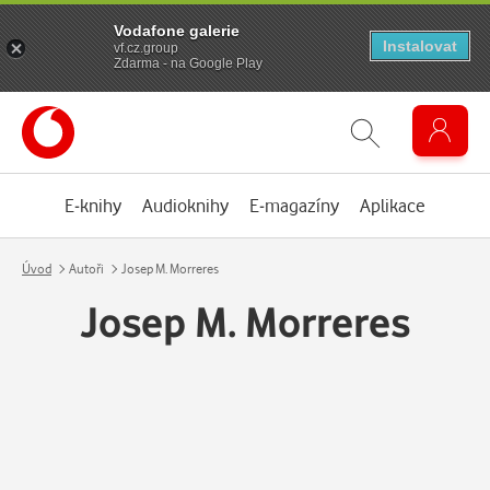
Vodafone galerie
Instalovat
vf.cz.group
Zdarma - na Google Play
E-knihy
Audioknihy
E-magazíny
Aplikace
Úvod
Autoři
Josep M. Morreres
Josep M. Morreres