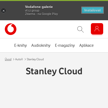
Vodafone galerie
Instalovat
vf.cz.group
Zdarma - na Google Play
E-knihy
Audioknihy
E-magazíny
Aplikace
Úvod
Autoři
Stanley Cloud
Stanley Cloud