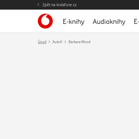
Zpět na Vodafone.cz
E-knihy
Audioknihy
E
Úvod
Autoři
Barbara Wood