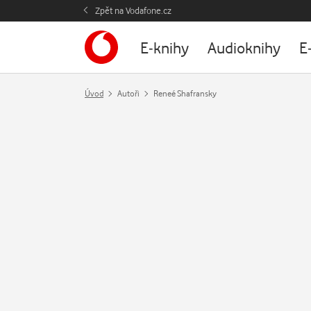
Zpět na Vodafone.cz
E-knihy
Audioknihy
E
Úvod
Autoři
Reneé Shafransky