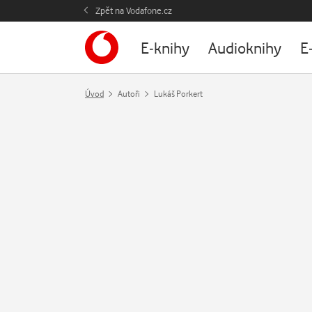
Zpět na Vodafone.cz
E-knihy
Audioknihy
E
Úvod
Autoři
Lukáš Porkert