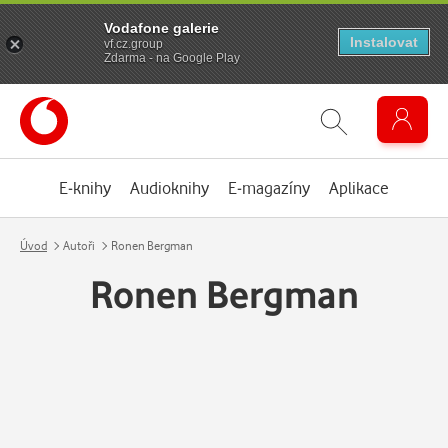
Vodafone galerie
Instalovat
vf.cz.group
Zdarma - na Google Play
E-knihy
Audioknihy
E-magazíny
Aplikace
Úvod
Autoři
Ronen Bergman
Ronen Bergman