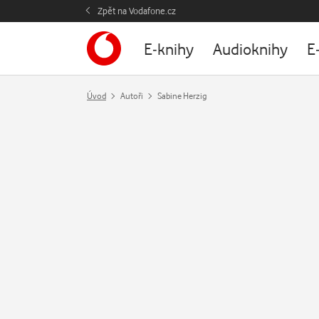
Zpět na Vodafone.cz
E-knihy
Audioknihy
E
Úvod
Autoři
Sabine Herzig