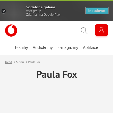
Vodafone galerie
Instalovat
vf.cz.group
Zdarma - na Google Play
E-knihy
Audioknihy
E-magazíny
Aplikace
Úvod
Autoři
Paula Fox
Paula Fox