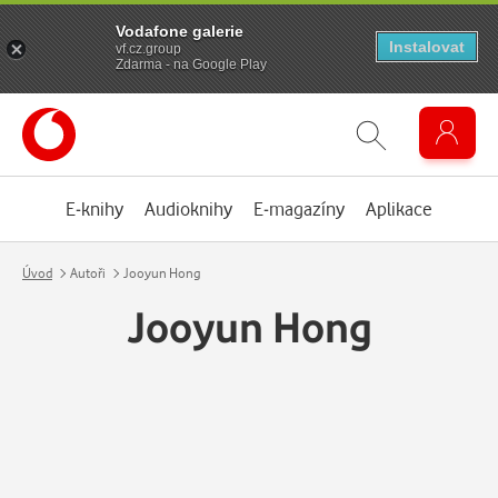
Vodafone galerie
Instalovat
vf.cz.group
Zdarma - na Google Play
E-knihy
Audioknihy
E-magazíny
Aplikace
Úvod
Autoři
Jooyun Hong
Jooyun Hong