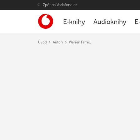
Zpět na Vodafone.cz
E-knihy
Audioknihy
E
Úvod
Autoři
Warren Farrell