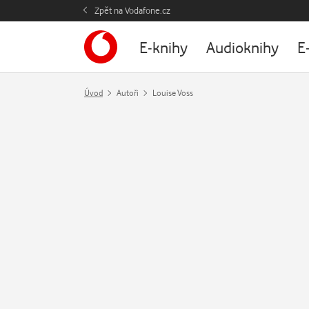
Zpět na Vodafone.cz
E-knihy
Audioknihy
E
Úvod
Autoři
Louise Voss