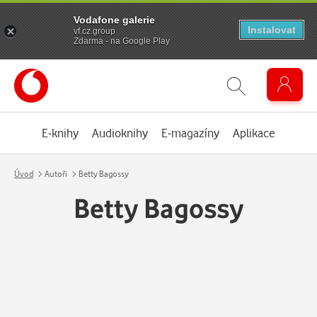
Vodafone galerie
Instalovat
vf.cz.group
Zdarma - na Google Play
E-knihy
Audioknihy
E-magazíny
Aplikace
Úvod
Autoři
Betty Bagossy
Betty Bagossy