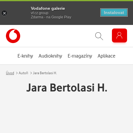
Vodafone galerie
Instalovat
vf.cz.group
Zdarma - na Google Play
E-knihy
Audioknihy
E-magazíny
Aplikace
Úvod
Autoři
Jara Bertolasi H.
Jara Bertolasi H.