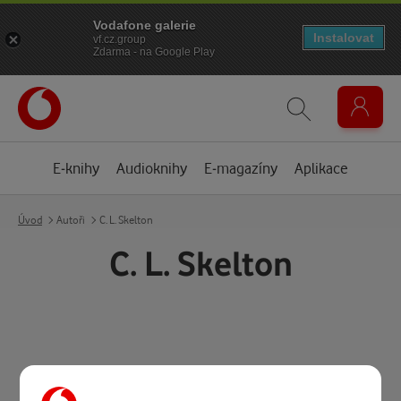
Vodafone galerie
Instalovat
vf.cz.group
Zdarma - na Google Play
E-knihy
Audioknihy
E-magazíny
Aplikace
Úvod
Autoři
C. L. Skelton
C. L. Skelton