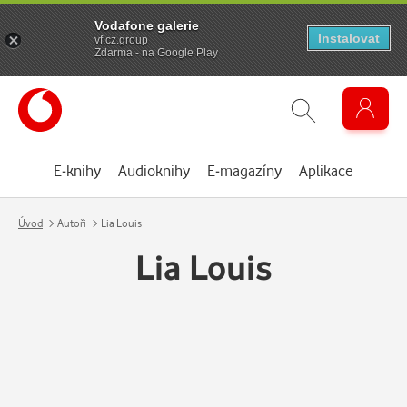
Vodafone galerie
Instalovat
vf.cz.group
Zdarma - na Google Play
E-knihy
Audioknihy
E-magazíny
Aplikace
Úvod
Autoři
Lia Louis
Lia Louis