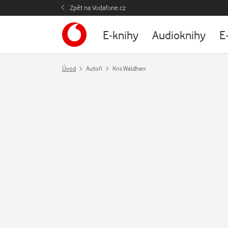
Zpět na Vodafone.cz
E-knihy
Audioknihy
E
Úvod
Autoři
Kris Waldherr