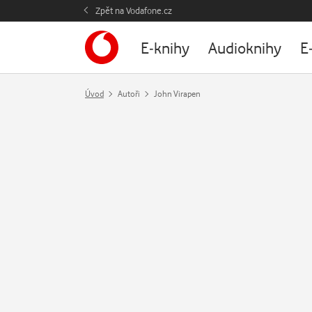
Zpět na Vodafone.cz
E-knihy
Audioknihy
E
Úvod
Autoři
John Virapen