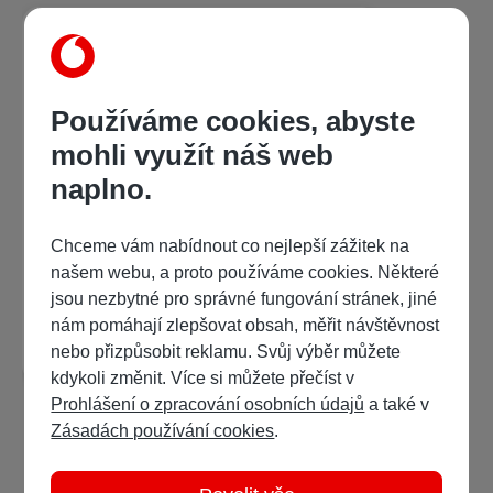
Používáme cookies, abyste
mohli využít náš web
naplno.
Ján L. Kalina
Tisíc a jeden vtip po 50 rokoch
Chceme vám nabídnout co nejlepší zážitek na
našem webu, a proto používáme cookies. Některé
329 Kč
/ 527 bodů
jsou nezbytné pro správné fungování stránek, jiné
nám pomáhají zlepšovat obsah, měřit návštěvnost
Detail
Ukázka:
nebo přizpůsobit reklamu. Svůj výběr můžete
kdykoli změnit. Více si můžete přečíst v
Prohlášení o zpracování osobních údajů
a také v
Zásadách používání cookies
.