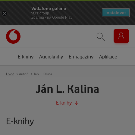
Vodafone galerie
Instalovat
vf.cz.group
Zdarma - na Google Play
E-knihy
Audioknihy
E-magazíny
Aplikace
Úvod
Autoři
Ján L. Kalina
Ján L. Kalina
E-knihy
E-knihy