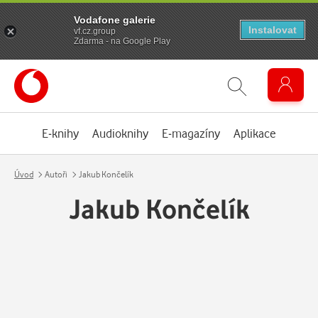
Vodafone galerie
Instalovat
vf.cz.group
Zdarma - na Google Play
E-knihy
Audioknihy
E-magazíny
Aplikace
Úvod
Autoři
Jakub Končelík
Jakub Končelík