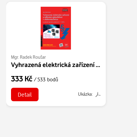
Mgr. Radek Roušar
Vyhrazená elektrická zařízení a odborná způsobilost v elektrotechnice (z pohledu legislativy platné od 1. 7. 2022) (sv. 119)
333 Kč
/ 533 bodů
Detail
Ukázka: