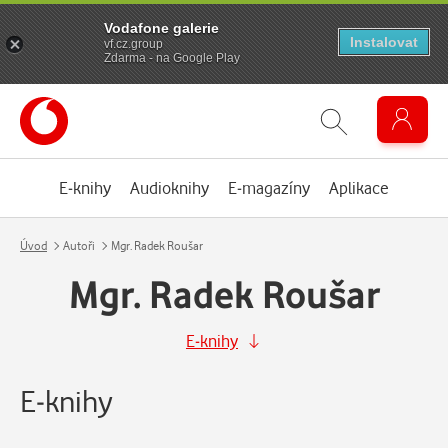
Vodafone galerie
Instalovat
vf.cz.group
Zdarma - na Google Play
E-knihy
Audioknihy
E-magazíny
Aplikace
Úvod
Autoři
Mgr. Radek Roušar
Mgr. Radek Roušar
E-knihy
E-knihy