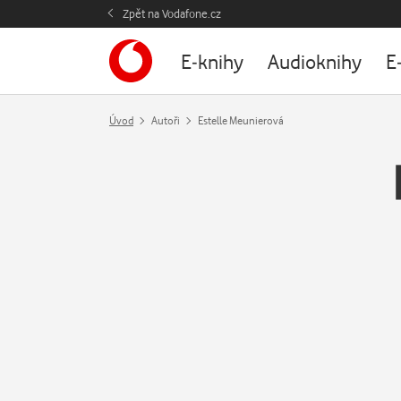
Zpět na Vodafone.cz
E-knihy
Audioknihy
E
Úvod
Autoři
Estelle Meunierová