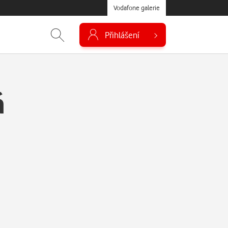
Vodafone galerie
Přihlášení
á